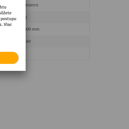
Performance
12,5 kg
460 - 600 mm
meychair
2