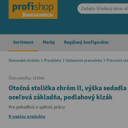
search
Skip to main navigation
Sortiment
Marky
Regálový konfigurátor
Domovská stránka
Prevádzka
Vybavenie pracoviska
Pracovné sto
Číslo položky:
131091
Otočná stolička chróm II, výška sedad
oceľová základňa, podlahový klzák
Pre pohodlnú a spätnú prácu
K popisu produktu