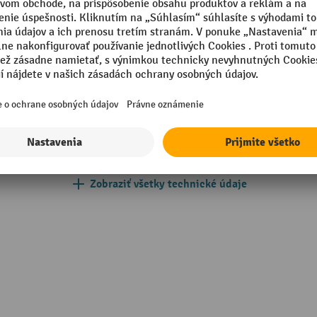
a
Segmentu
mm
Vlastná hmotnosť
Výška sedadla
na
Značka
g
Záruka dodávateľa
Zobraziť všetky technické údaje