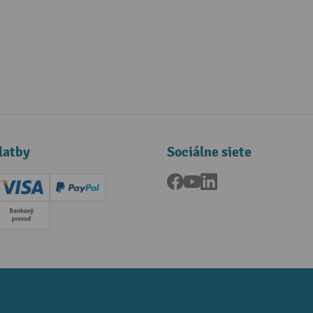
latby
Sociálne siete
Facebook
YouTube
LinkedIn
ard (Master)
Creditcard (Visa)
PayPal
a
Predplatba