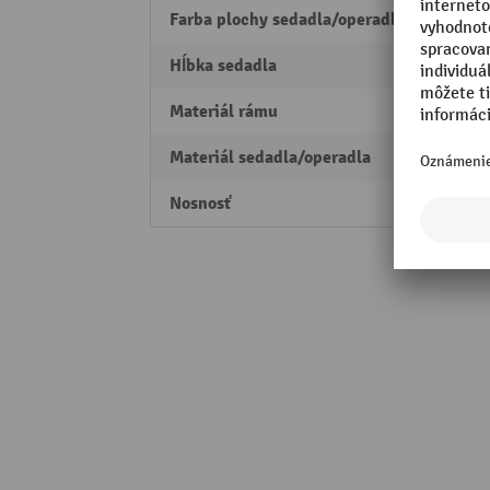
Farba plochy sedadla/operadla
čiern
Hĺbka sedadla
440 
Materiál rámu
Hliník
Materiál sedadla/operadla
PU pe
Nosnosť
120 k