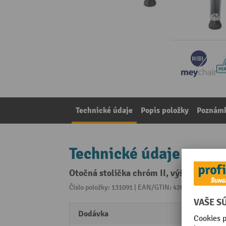
Technické údaje
Popis položky
Poznámk
Technické údaje
Otočná stolička chróm II, výška sedad
Číslo položky: 131091 | EAN/GTIN: 4260046922353
Z 
Dodávka
rozlo