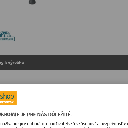
y k výrobku
la 480-630 mm, pochrómovaná oceľová základňa, podlahov
kategórie:
Otočné kancelárske stoličky
žené
Prestaviteľná výška sedadla