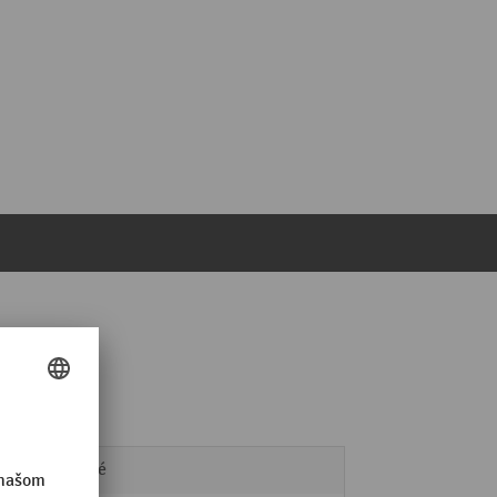
ý klzák
plynulé