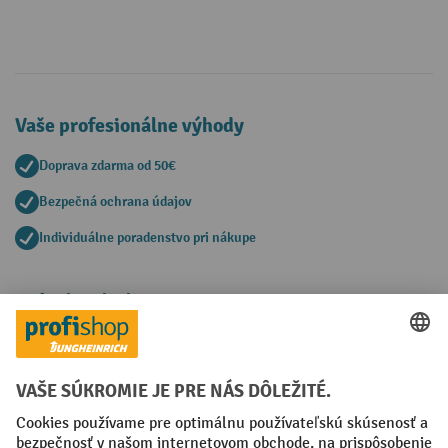
Vaše profesionálne výhody
Doprava zdarma od 50€
Bezpečná ochrana údajov
Individuálne poradenstvo pri nákupe
Spôsoby platby
Creditcard (Master)
Creditcard (Visa)
PayPal
Faktúra
Predplatba