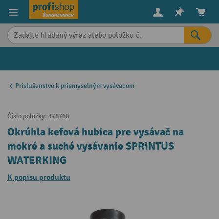
in content
Príslušenstvo k priemyselným vysávacom
Číslo položky:
178760
Okrúhla kefová hubica pre vysávač na
mokré a suché vysávanie SPRiNTUS
WATERKING
K popisu produktu