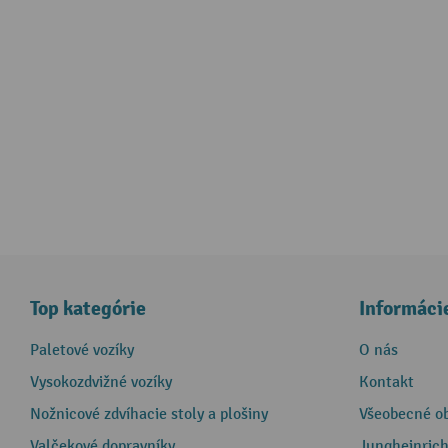
Top kategórie
Informáci
Paletové vozíky
O nás
Vysokozdvižné vozíky
Kontakt
Nožnicové zdvíhacie stoly a plošiny
Všeobecné o
Valčekové dopravníky
Jungheinrich