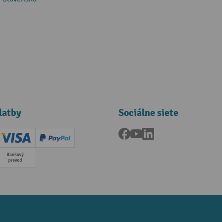
latby
Sociálne siete
Facebook
YouTube
LinkedIn
ard (Master)
Creditcard (Visa)
PayPal
a
Predplatba