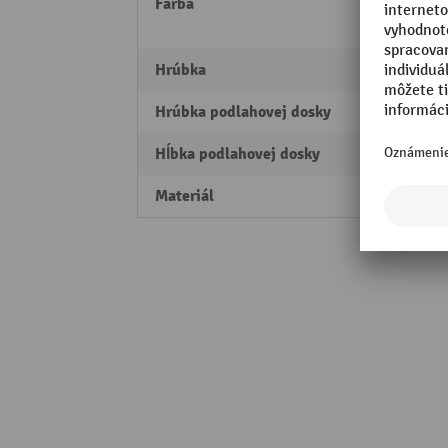
Farba
čiern
žltá
Hrúbka
2 mm
Hrúbka podlahovej dosky
10 m
Hĺbka podlahovej dosky
160 
Materiál
Oceľ