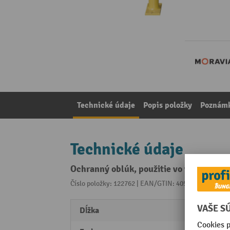
Technické údaje
Popis položky
Poznámk
Technické údaje
Ochranný oblúk, použitie vo vonkajších 
Číslo položky: 122762 | EAN/GTIN: 4055381187112
Z 
Dĺžka
1000