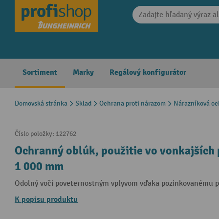
search
Skip to main navigation
Sortiment
Marky
Regálový konfigurátor
Domovská stránka
Sklad
Ochrana proti nárazom
Nárazníková oc
Číslo položky:
122762
Ochranný oblúk, použitie vo vonkajších p
1 000 mm
Odolný voči poveternostným vplyvom vďaka pozinkovanému 
K popisu produktu