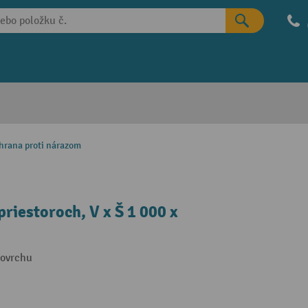
hrana proti nárazom
riestoroch, V x Š 1 000 x
povrchu