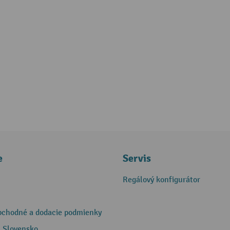
e
Servis
Regálový konfigurátor
bchodné a dodacie podmienky
 Slovensko