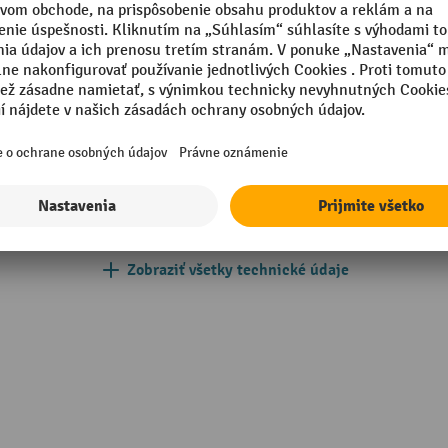
a
Priemer
Segmentu
Vlastná hmotnosť
m
Výška
mm
Značka
Zobraziť všetky technické údaje