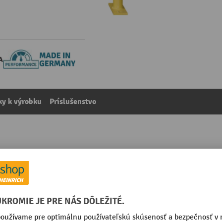
y k výrobku
Príslušenstvo
priestoroch, V x Š 1 000 x 1 000 mm
kategórie:
Nárazníková ochrana proti nárazom
 mm
Počet potrebných kolíkov/kot