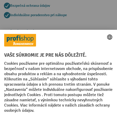
Bezpečná ochrana údajov
Individuálne poradenstvo pri nákupe
Spôsoby platby
Creditcard (Master)
Creditcard (Visa)
PayPal
Faktúra
Predplatba
Sociálne siete
Facebook
YouTube
LinkedIn
Nastavenia ochrany osobných údajov