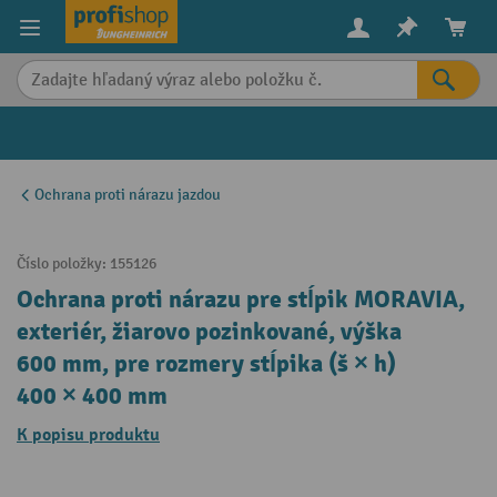
in content
Ochrana proti nárazu jazdou
Číslo položky:
155126
Ochrana proti nárazu pre stĺpik MORAVIA,
exteriér, žiarovo pozinkované, výška
600 mm, pre rozmery stĺpika (š × h)
400 × 400 mm
K popisu produktu