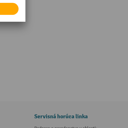
Servisná horúca linka