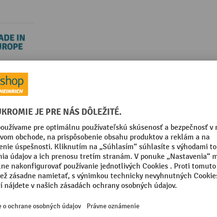
y k výrobku
kategórie:
Metly
kovaná
Segmentu
Značka