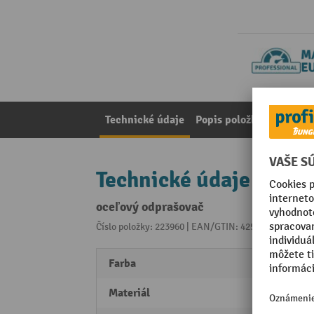
Technické údaje
Popis položky
Poznámk
Technické údaje
oceľový odprašovač
Číslo položky: 223960 | EAN/GTIN: 4250128205467
Z 
Farba
pozin
Materiál
Oceľ