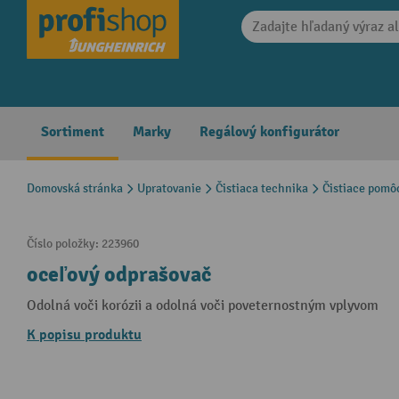
search
Skip to main navigation
Sortiment
Marky
Regálový konfigurátor
Domovská stránka
Upratovanie
Čistiaca technika
Čistiace pomô
Číslo položky:
223960
oceľový odprašovač
Odolná voči korózii a odolná voči poveternostným vplyvom
K popisu produktu