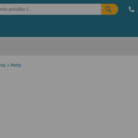
cky
Metly