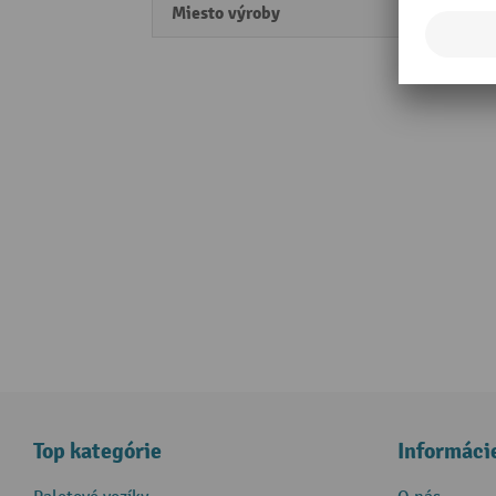
Miesto výroby
Made 
Top kategórie
Informáci