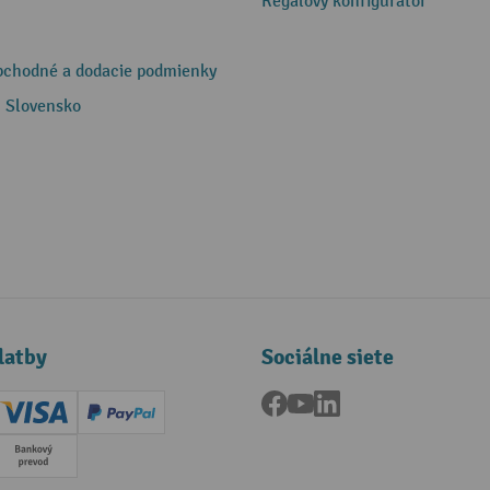
Regálový konfigurátor
bchodné a dodacie podmienky
 Slovensko
latby
Sociálne siete
Facebook
YouTube
LinkedIn
ard (Master)
Creditcard (Visa)
PayPal
a
Predplatba