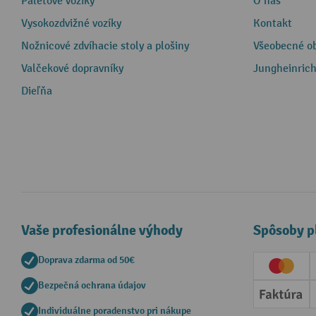
Paletové vozíky
O nás
Vysokozdvižné vozíky
Kontakt
Nožnicové zdvíhacie stoly a plošiny
Všeobecné o
Valčekové dopravníky
Jungheinrich
Dieľňa
Vaše profesionálne výhody
Spôsoby p
Doprava zdarma od 50€
Creditc
Bezpečná ochrana údajov
Faktúr
Individuálne poradenstvo pri nákupe