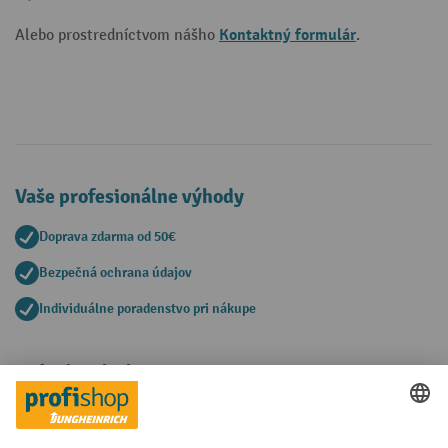
Kontaktný formulár
Alebo prostredníctvom nášho
.
Vaše profesionálne výhody
Doprava zdarma od 50€
Bezpečná ochrana údajov
Individuálne poradenstvo pri nákupe
Spôsoby platby
Creditcard (Master)
Creditcard (Visa)
PayPal