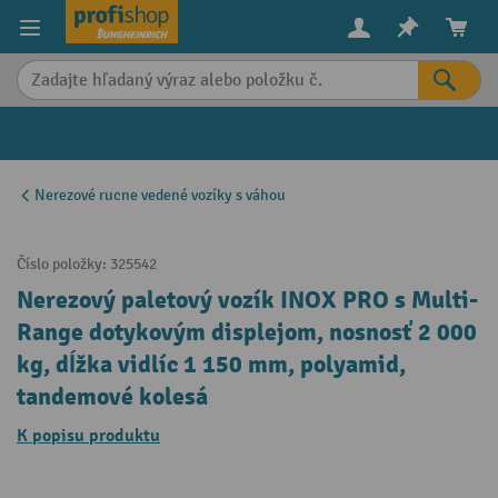
in content
Nerezové rucne vedené vozíky s váhou
Číslo položky:
325542
Nerezový paletový vozík INOX PRO s Multi-
Range dotykovým displejom, nosnosť 2 000
kg, dĺžka vidlíc 1 150 mm, polyamid,
tandemové kolesá
K popisu produktu