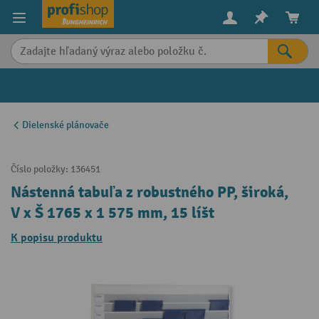
in content
Dielenské plánovače
Číslo položky:
136451
Nástenná tabuľa z robustného PP, široká,
V x Š 1765 x 1 575 mm, 15 líšt
K popisu produktu