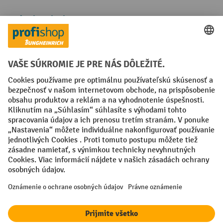
Spôsoby platby
Creditcard (Master)
Creditcard (Visa)
PayPal
Faktúra
Predplatba
Sociálne siete
Facebook
YouTube
LinkedIn
Nastavenia ochrany osobných údajov
All prices excl. VAT plus
shipping costs
and possible delivery charges,
if not stated otherwise.
¹ Zľava platí do vypredania zásob. Zľava sa nevzťahuje na špeciálne