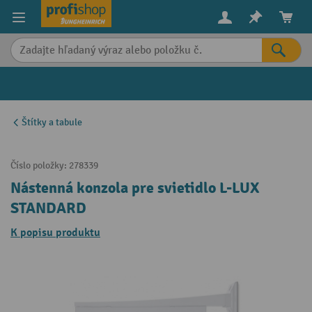
in content
Štítky a tabule
Číslo položky:
278339
Nástenná konzola pre svietidlo L-LUX
STANDARD
K popisu produktu