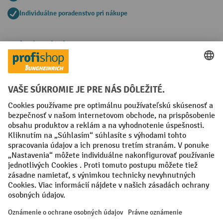
Individuálne poradenstvo pri nákupe
Spôsoby platby
Creditcard (Master)
Creditcard (Visa)
PayPal
Faktúra
Predplatba
Sociálne siete
Facebook
YouTube
LinkedIn
Nastavenia ochrany osobných údajov
All prices excl. VAT plus
shipping costs
and possible delivery charges,