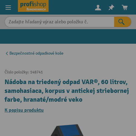
in content
Bezpečnostné odpadkové koše
Číslo položky:
148741
Nádoba na triedený odpad VAR®, 60 litrov,
samohasiaca, korpus v antickej striebornej
farbe, hranaté/modré veko
K popisu produktu