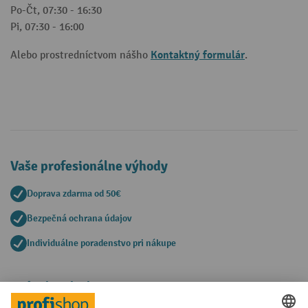
Po-Čt, 07:30 - 16:30
Pi, 07:30 - 16:00
Kontaktný formulár
Alebo prostredníctvom nášho
.
Vaše profesionálne výhody
Doprava zdarma od 50€
Bezpečná ochrana údajov
Individuálne poradenstvo pri nákupe
Spôsoby platby