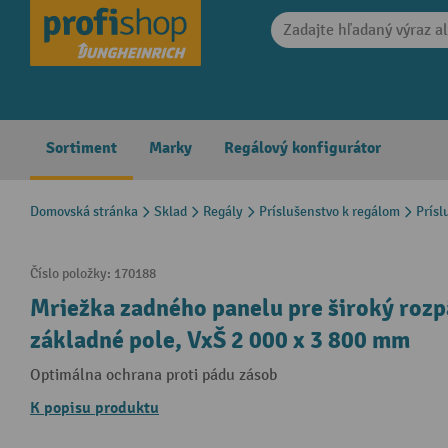
search
Skip to main navigation
Sortiment
Marky
Regálový konfigurátor
Domovská stránka
Sklad
Regály
Príslušenstvo k regálom
Prísl
Číslo položky:
170188
Mriežka zadného panelu pre široký rozpä
základné pole, VxŠ 2 000 x 3 800 mm
Optimálna ochrana proti pádu zásob
K popisu produktu