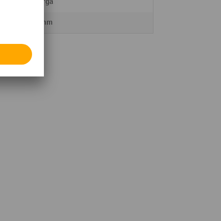
ManOrga
3800 mm