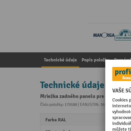
Technické údaje
Popis položky
Poznámk
Technické údaje
Mriežka zadného panelu pre široký rozp
Číslo položky: 170188 | EAN/GTIN: 3612971159143
Z 
Farba RAL
RAL 7