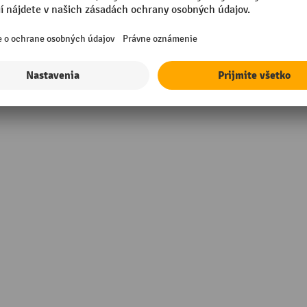
in Europe
Značka
ované
Šírka
rmance