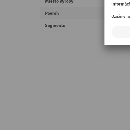
Miesto výroby
Made 
Povrch
prášk
Segmentu
Perfo