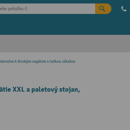
ušenstvo k širokým regálom s tažkou zátažou
tie XXL a paletový stojan,