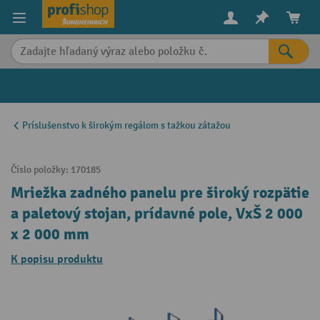
in content
Príslušenstvo k širokým regálom s tažkou zátažou
Číslo položky:
170185
Mriežka zadného panelu pre široký rozpätie
a paletový stojan, prídavné pole, VxŠ 2 000
x 2 000 mm
K popisu produktu