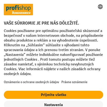
Spôsoby platby
Creditcard (Master)
Creditcard (Visa)
PayPal
Faktúra
Predplatba
Sociálne siete
Facebook
YouTube
LinkedIn
Nastavenia ochrany osobných údajov
All prices excl. VAT plus
shipping costs
and possible delivery charges,
if not stated otherwise.
¹ Zľava platí do vypredania zásob. Zľava sa nevzťahuje na špeciálne
ceny. Kombinácia s inými percentuálnymi zľavami alebo poukazmi nie
je možná.