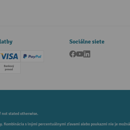
latby
Sociálne siete
Facebook
YouTube
LinkedIn
ard (Master)
Creditcard (Visa)
PayPal
a
Predplatba
f not stated otherwise.
eny. Kombinácia s inými percentuálnymi zľavami alebo poukazmi nie je možná