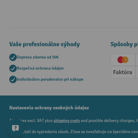
Vaše profesionálne výhody
Spôsoby p
Doprava zdarma od 50€
Creditc
Bezpečná ochrana údajov
Faktúr
Individuálne poradenstvo pri nákupe
Nastavenia ochrany osobných údajov
All prices excl. VAT plus
shipping costs
and possible delivery charges, i
¹ Zľava platí do vypredania zásob. Zľava sa nevzťahuje na špeciálne c