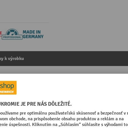
y k výrobku
osič SCHULTE, typ S, VxŠ 1 000 x 1,825 mm
kategórie:
Príslušenstvo k paletovému regálu typu S
á
Veľkosť ôk v x š