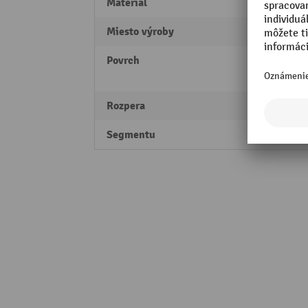
Materiál
Oceľ
Miesto výroby
Made 
Povrch
lakov
pozin
Rozpera
150 
Segmentu
Profes