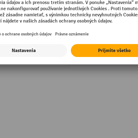
Vlastná hmotnosť
in Germany
Výška
ané
Značka
kovaná
Šírka
mm
sional