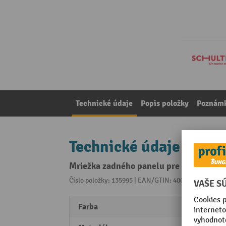
Technické údaje
Popis položky
Poznámk
Technické údaje
Mriežka zadného panelu pre paletový n
Číslo položky: 135995 | EAN/GTIN: 4004514286635
Z 
Farba
modr