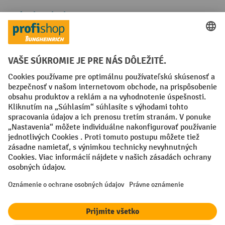
Spôsoby platby
Creditcard (Master)
Creditcard (Visa)
PayPal
Faktúra
Predplatba
Sociálne siete
Facebook
YouTube
LinkedIn
Nastavenia ochrany osobných údajov
All prices excl. VAT plus
shipping costs
and possible delivery charges,
if not stated otherwise.
¹ Zľava platí do vypredania zásob. Zľava sa nevzťahuje na špeciálne