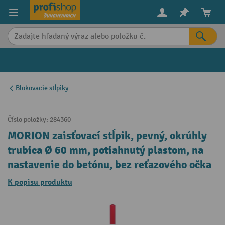
in content
Blokovacie stĺpiky
Číslo položky:
284360
MORION zaisťovací stĺpik, pevný, okrúhly
trubica Ø 60 mm, potiahnutý plastom, na
nastavenie do betónu, bez reťazového očka
K popisu produktu