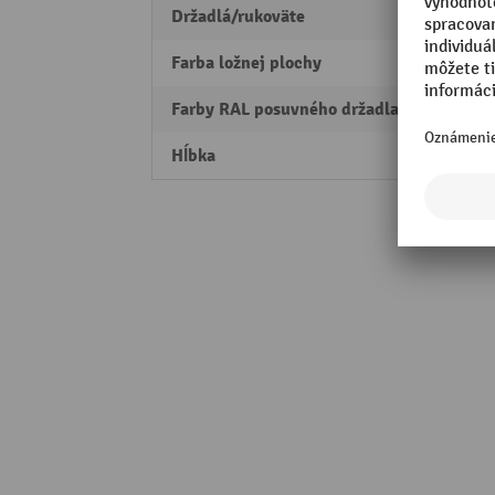
Držadlá/rukoväte
Posuv
Farba ložnej plochy
buk
Farby RAL posuvného držadla
RAL 5
Hĺbka
450 