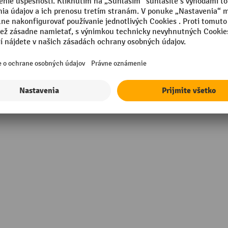
né držadlo
Priemer kolieska
Priemer vodiaceho kolieska
007 brilantná modrá
Segmentu
mm
Uloženie koliesok
Zobraziť všetky technické údaje