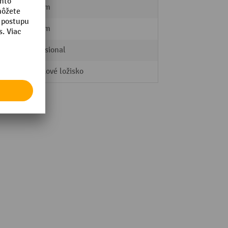
125 mm
125 mm
Professional
Valčekové ložisko