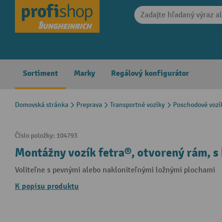
search
Skip to main navigation
Sortiment
Marky
Regálový konfigurátor
Domovská stránka
Preprava
Transportné vozíky
Poschodové vozí
Číslo položky:
104793
Montážny vozík fetra®, otvorený rám, s
Voliteľne s pevnými alebo nakloniteľnými ložnými plochami
K popisu produktu