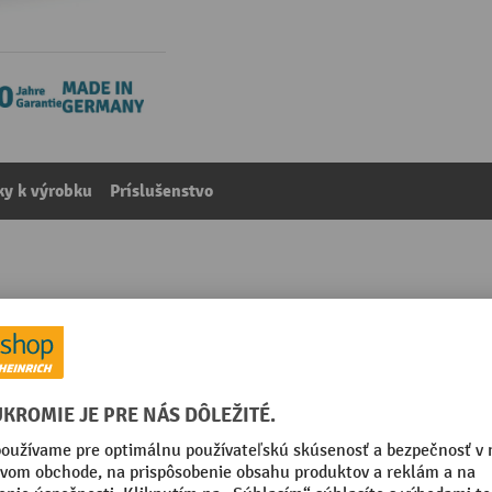
y k výrobku
Príslušenstvo
 krabicami, tuhý
kategórie:
Montážne vozíky
álne
Počet ložných plôch
žené
Počet vodiacich koliesok