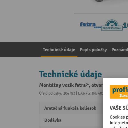
Technické údaje
Popis položky
Poznámk
Technické údaje
Montážny vozík fetra®, otvorený rám, s
Číslo položky: 104793 | EAN/GTIN: 4017976011387
Z 
Aretačná funkcia koliesok
manu
Dodávka
rozlo