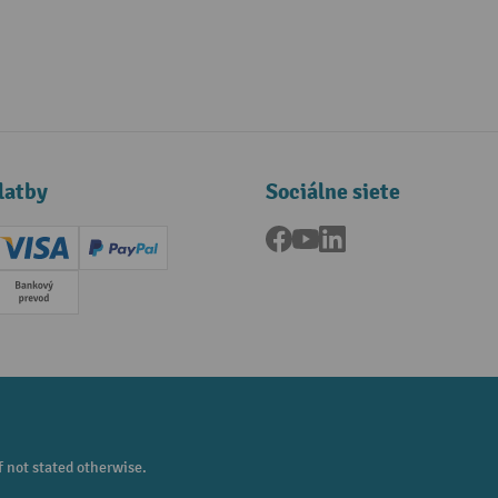
latby
Sociálne siete
Facebook
YouTube
LinkedIn
ard (Master)
Creditcard (Visa)
PayPal
a
Predplatba
f not stated otherwise.