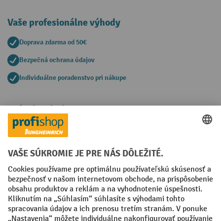
Vaše profesionálne výhody
Doprava zdarma od 50€
Bezpečná ochrana údajov
Individuálne poradenstvo pri nákupe
Spôsoby platby
Creditcard (Master)
Creditcard (Visa)
PayPal
Faktúra
Predplatba
Sociálne siete
Facebook
YouTube
LinkedIn