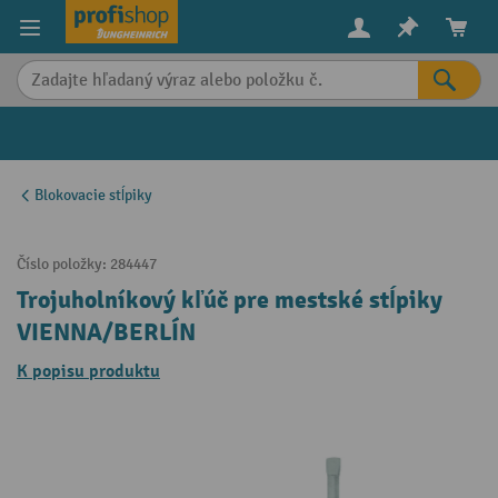
in content
Blokovacie stĺpiky
Číslo položky:
284447
Trojuholníkový kľúč pre mestské stĺpiky
VIENNA/BERLÍN
K popisu produktu