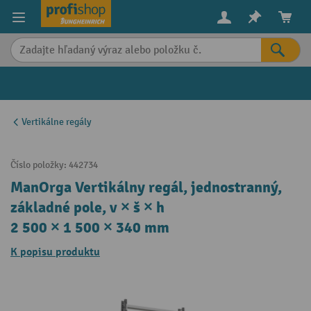
in content
Vertikálne regály
Číslo položky:
442734
ManOrga Vertikálny regál, jednostranný,
základné pole, v × š × h
2 500 × 1 500 × 340 mm
K popisu produktu