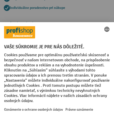
Individuálne poradenstvo pri nákupe
Spôsoby platby
Creditcard (Master)
Creditcard (Visa)
PayPal
Faktúra
Predplatba
Sociálne siete
Facebook
YouTube
LinkedIn
Nastavenia ochrany osobných údajov
All prices excl. VAT plus
shipping costs
and possible delivery charges,