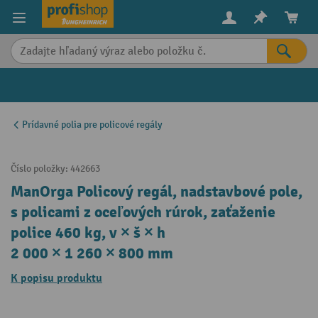
in content
Prídavné polia pre policové regály
Číslo položky:
442663
ManOrga Policový regál, nadstavbové pole,
s policami z oceľových rúrok, zaťaženie
police 460 kg, v × š × h
2 000 × 1 260 × 800 mm
K popisu produktu