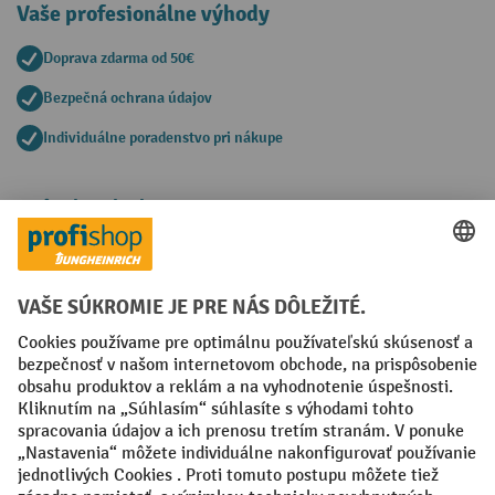
Vaše profesionálne výhody
Doprava zdarma od 50€
Bezpečná ochrana údajov
Individuálne poradenstvo pri nákupe
Spôsoby platby
Creditcard (Master)
Creditcard (Visa)
PayPal
Faktúra
Predplatba
Sociálne siete
Facebook
YouTube
LinkedIn