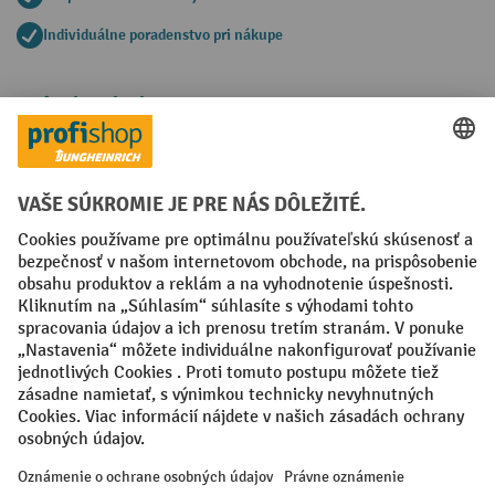
Individuálne poradenstvo pri nákupe
Spôsoby platby
Creditcard (Master)
Creditcard (Visa)
PayPal
Faktúra
Predplatba
Sociálne siete
Facebook
YouTube
LinkedIn
Nastavenia ochrany osobných údajov
All prices excl. VAT plus
shipping costs
and possible delivery charges,