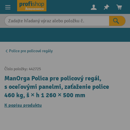
in content
Police pre policové regály
Číslo položky:
442725
ManOrga Polica pre policový regál,
s oceľovými panelmi, zaťaženie police
460 kg, š × h 1 260 × 500 mm
K popisu produktu