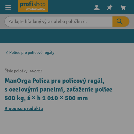
in content
Police pre policové regály
Číslo položky:
442723
ManOrga Polica pre policový regál,
s oceľovými panelmi, zaťaženie police
500 kg, š × h 1 010 × 500 mm
K popisu produktu