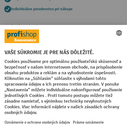
Individuálne poradenstvo pri nákupe
Spôsoby platby
Creditcard (Master)
Creditcard (Visa)
PayPal
Faktúra
Predplatba
Sociálne siete
Facebook
YouTube
LinkedIn
Nastavenia ochrany osobných údajov
All prices excl. VAT plus
shipping costs
and possible delivery charges,