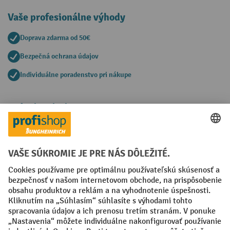
Vaše profesionálne výhody
Doprava zdarma od 50€
Bezpečná ochrana údajov
Individuálne poradenstvo pri nákupe
Spôsoby platby
Creditcard (Master)
Creditcard (Visa)
PayPal
Faktúra
Predplatba
Sociálne siete
Facebook
YouTube
LinkedIn