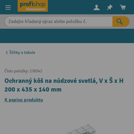
in content
Štítky a tabule
Číslo položky:
278342
Ochranný kôš na núdzové svetlá, V x Š x H
200 x 435 x 140 mm
K popisu produktu