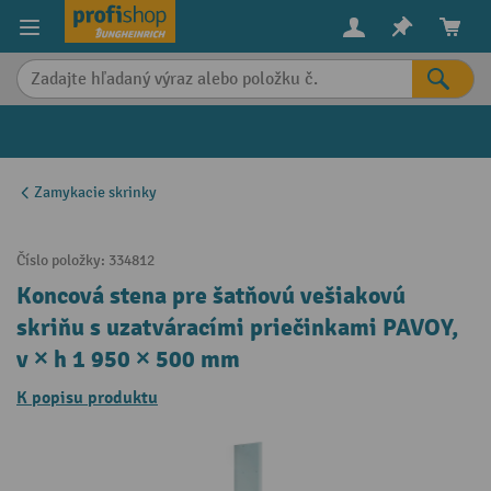
in content
Zamykacie skrinky
Číslo položky:
334812
Koncová stena pre šatňovú vešiakovú
skriňu s uzatváracími priečinkami PAVOY,
v × h 1 950 × 500 mm
K popisu produktu