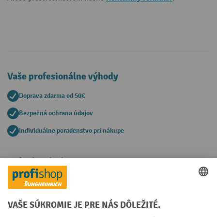
Vaše profesionálne výhody
Doprava zdarma od 50€
Bezpečná ochrana údajov
Individuálne poradenstvo pri nákupe
Spôsoby platby
Creditcard (Master)
Creditcard (Visa)
PayPal
Faktúra
Predplatba