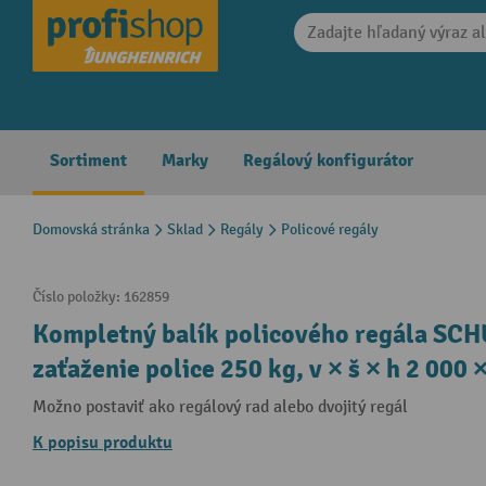
search
Skip to main navigation
Sortiment
Marky
Regálový konfigurátor
Domovská stránka
Sklad
Regály
Policové regály
Číslo položky:
162859
Kompletný balík policového regála SCH
zaťaženie police 250 kg, v × š × h 2 000
Možno postaviť ako regálový rad alebo dvojitý regál
K popisu produktu