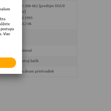
DGUV-I 208-062 (predtým DGUV
108-007)
DIN EN 1993
FEM 10.2 06
áno
Professional
Kompletný balík
Regál s dnom priehradiek