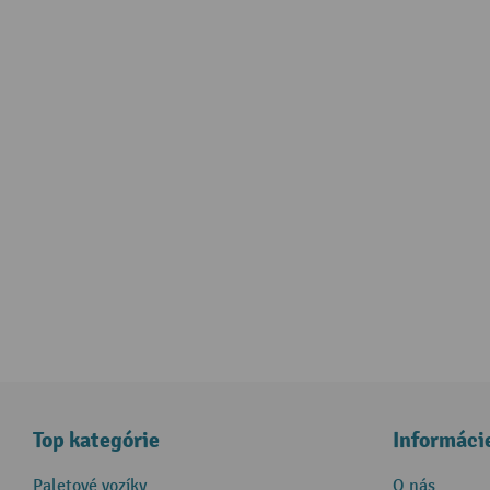
Top kategórie
Informáci
Paletové vozíky
O nás