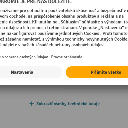
radkové dno
Regál podľa normy
kovaná
kovaná
Rozšíriteľné pomocou
mm
nadstavbového poľa
mm
Segmentu
Typ regálového poľa
Typ regálu
Zobraziť všetky technické údaje