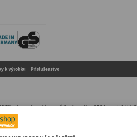
y k výrobku
Príslušenstvo
LTE, zásuvný systém, zaťaženie police 250 kg, v × š × h
kategórie:
Policové regály
žené
Raster otvorov