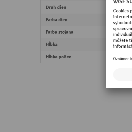
Druh dien
Prieh
Farba dien
pozin
Farba stojana
pozin
Hĺbka
436 
Hĺbka police
400 