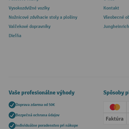
Vysokozdvižné vozíky
Kontakt
Nožnicové zdvíhacie stoly a plošiny
Všeobecné o
Valčekové dopravníky
Jungheinrich
Dieľňa
Vaše profesionálne výhody
Spôsoby p
Doprava zdarma od 50€
Creditc
Bezpečná ochrana údajov
Faktúr
Individuálne poradenstvo pri nákupe