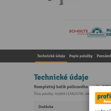
Technické údaje
Popis položky
Poznámk
Technické údaje
Kompletný balík policového regála SCHU
Číslo položky: 162859 | EAN/GTIN: 4004514318664
Z 
Dodávka
rozlo