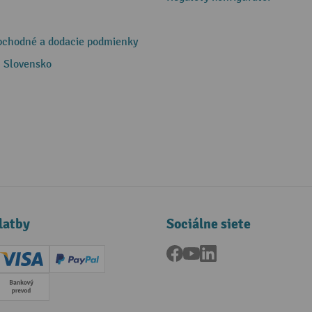
bchodné a dodacie podmienky
 Slovensko
latby
Sociálne siete
Facebook
YouTube
LinkedIn
ard (Master)
Creditcard (Visa)
PayPal
a
Predplatba