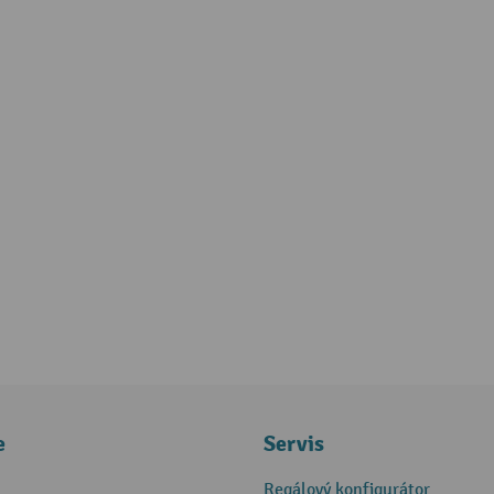
e
Servis
Regálový konfigurátor