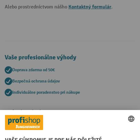
Kontaktný formulár
Alebo prostredníctvom nášho
.
Vaše profesionálne výhody
Doprava zdarma od 50€
Bezpečná ochrana údajov
Individuálne poradenstvo pri nákupe
Spôsoby platby
Creditcard (Master)
Creditcard (Visa)
PayPal