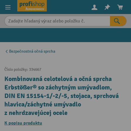
in content
Bezpečnostná očná sprcha
Číslo položky:
334667
Kombinovaná celotelová a očná sprcha
Erbstößer® so záchytným umývadlom,
DIN EN 15154-1/-2/-5, stojaca, sprchová
hlavica/záchytné umývadlo
z nehrdzavejúcej ocele
K popisu produktu