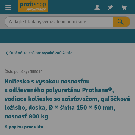
in content
Otočné kolesá pre vysoké zaťaženie
Číslo položky:
355014
Koliesko s vysokou nosnosťou
z odlievaného polyuretánu Prothane®,
vodiace koliesko so zaisťovačom, guľôčkové
ložisko, doska, Ø × šírka 150 × 50 mm,
nosnosť 800 kg
K popisu produktu