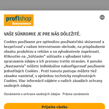
Spôsoby platby
Creditcard (Master)
Creditcard (Visa)
PayPal
Faktúra
Predplatba
Sociálne siete
Facebook
YouTube
LinkedIn
Nastavenia ochrany osobných údajov
All prices excl. VAT plus
shipping costs
and possible delivery charges,
if not stated otherwise.