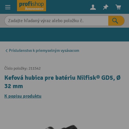
in content
Príslušenstvo k priemyselným vysávacom
Číslo položky:
211542
Kefová hubica pre batériu Nilfisk® GD5, Ø
32 mm
K popisu produktu