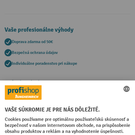
Vaše profesionálne výhody
Doprava zdarma od 50€
Bezpečná ochrana údajov
Individuálne poradenstvo pri nákupe
Spôsoby platby
Creditcard (Master)
Creditcard (Visa)
PayPal
Faktúra
Predplatba
Sociálne siete