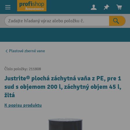
in content
Plastové zberné vane
Číslo položky:
211808
Justrite® plochá záchytná vaňa z PE, pre 1
sud s objemom 200 l, záchytný objem 45 l,
žltá
K popisu produktu