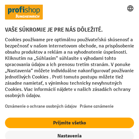
Spôsoby platby
Creditcard (Master)
Creditcard (Visa)
PayPal
Faktúra
Predplatba
Sociálne siete
Facebook
YouTube
LinkedIn
Nastavenia ochrany osobných údajov
All prices excl. VAT plus
shipping costs
and possible delivery charges,
if not stated otherwise.
¹ Zľava platí do vypredania zásob. Zľava sa nevzťahuje na špeciálne
ceny. Kombinácia s inými percentuálnymi zľavami alebo poukazmi nie
je možná.