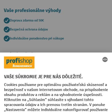
Vaše profesionálne výhody
Doprava zdarma od 50€
Bezpečná ochrana údajov
Individuálne poradenstvo pri nákupe
Spôsoby platby
Creditcard (Master)
Creditcard (Visa)
PayPal
Faktúra
Predplatba
Sociálne siete
Facebook
YouTube
LinkedIn