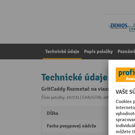
Technické údaje
Popis položky
Poznámk
Technické údaje
GritCaddy Rozmetač na viazanie granúl,
Číslo položky: 197231 | EAN/GTIN: 4055661012868
Z 
Dĺžka
669 
Farba posypovej nádrže
sivá