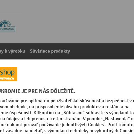
y k výrobku
Súvisiace produkty
 objem 60 litrov
kategórie:
Granuláty
mm
Segmentu
Vlastná hmotnosť