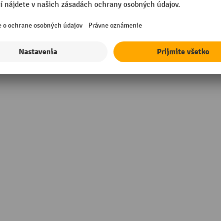
mm
Značka
r-Low-Density-Polyethylen
Šírka
E)