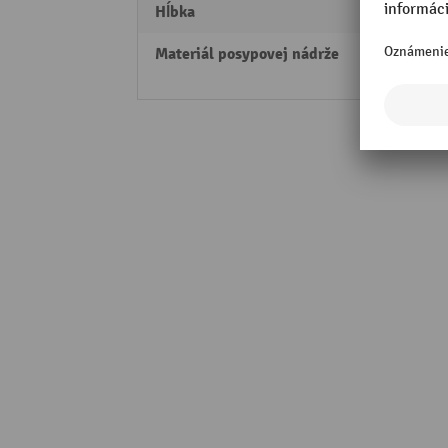
Hĺbka
669 
Materiál posypovej nádrže
Linea
(LLDP