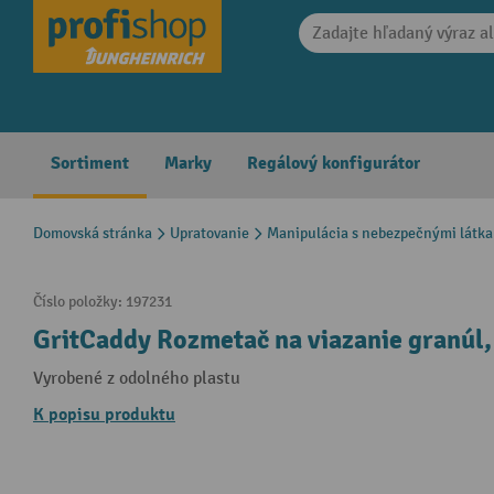
search
Skip to main navigation
Sortiment
Marky
Regálový konfigurátor
Domovská stránka
Upratovanie
Manipulácia s nebezpečnými látk
Číslo položky:
197231
GritCaddy Rozmetač na viazanie granúl,
Vyrobené z odolného plastu
K popisu produktu