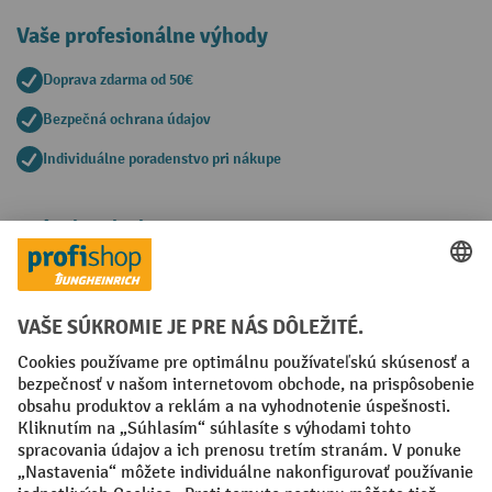
Vaše profesionálne výhody
Doprava zdarma od 50€
Bezpečná ochrana údajov
Individuálne poradenstvo pri nákupe
Spôsoby platby
Creditcard (Master)
Creditcard (Visa)
PayPal
Faktúra
Predplatba
Sociálne siete
Facebook
YouTube
LinkedIn