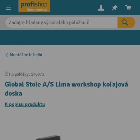
in content
Montážne ležadlá
Číslo položky:
178873
Global Stole A/S Lima workshop koľajová
doska
K popisu produktu