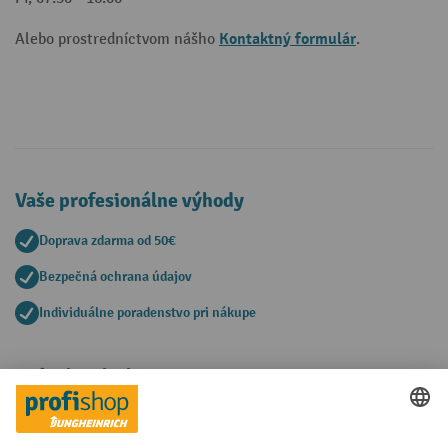
Kontaktný formulár
Alebo prostredníctvom nášho
.
Vaše profesionálne výhody
Doprava zdarma od 50€
Bezpečná ochrana údajov
Individuálne poradenstvo pri nákupe
Spôsoby platby
Creditcard (Master)
Creditcard (Visa)
PayPal