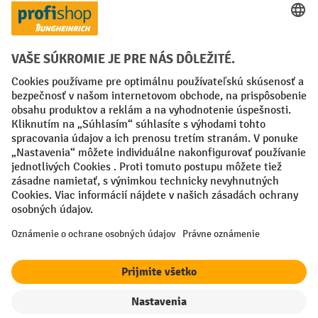
Creditcard (Master)
Creditcard (Visa)
PayPal
Faktúra
Predplatba
Sociálne siete
Facebook
YouTube
LinkedIn
Nastavenia ochrany osobných údajov
All prices excl. VAT plus
shipping costs
and possible delivery charges,
if not stated otherwise.
¹ Zľava platí do vypredania zásob. Zľava sa nevzťahuje na špeciálne
ceny. Kombinácia s inými percentuálnymi zľavami alebo poukazmi nie
je možná.