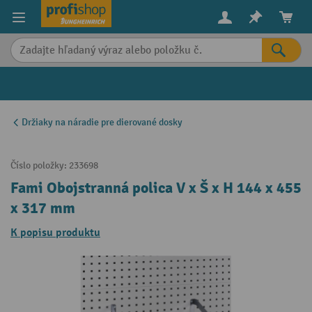
in content
Držiaky na náradie pre dierované dosky
Číslo položky:
233698
Fami Obojstranná polica V x Š x H 144 x 455
x 317 mm
K popisu produktu