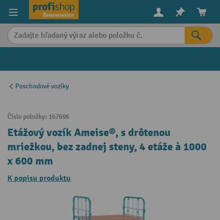
in content
Poschodové vozíky
Číslo položky:
167696
Etážový vozík Ameise®, s drôtenou
mriežkou, bez zadnej steny, 4 etáže à 1000
x 600 mm
K popisu produktu