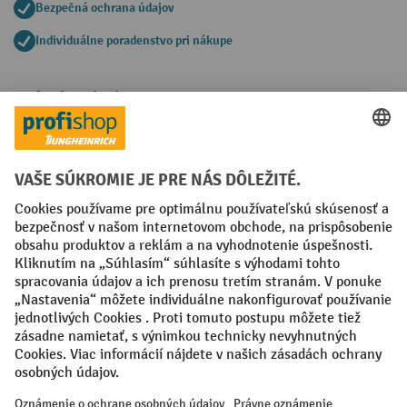
Bezpečná ochrana údajov
Individuálne poradenstvo pri nákupe
Spôsoby platby
Creditcard (Master)
Creditcard (Visa)
PayPal
Faktúra
Predplatba
Sociálne siete
Facebook
YouTube
LinkedIn
Nastavenia ochrany osobných údajov