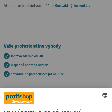
Kontaktný formulár
Alebo prostredníctvom nášho
.
Vaše profesionálne výhody
Doprava zdarma od 50€
Bezpečná ochrana údajov
Individuálne poradenstvo pri nákupe
Spôsoby platby
Creditcard (Master)
Creditcard (Visa)
PayPal