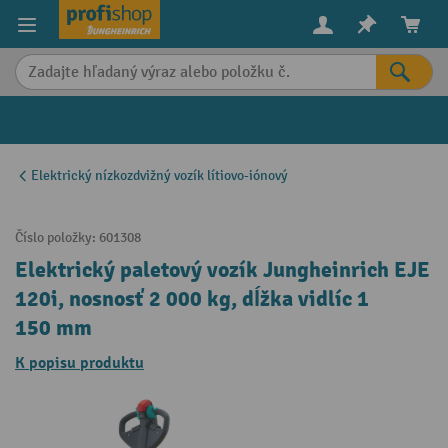
in content
Elektrický nízkozdvižný vozík lítiovo-iónový
Číslo položky:
601308
Elektrický paletový vozík Jungheinrich EJE
120i, nosnosť 2 000 kg, dĺžka vidlíc 1
150 mm
K popisu produktu