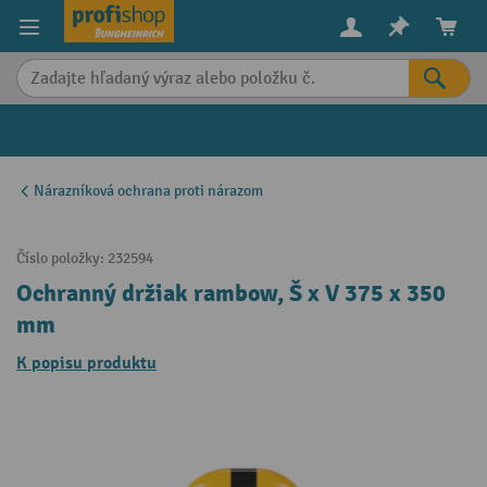
in content
Nárazníková ochrana proti nárazom
Číslo položky:
232594
Ochranný držiak rambow, Š x V 375 x 350
mm
K popisu produktu