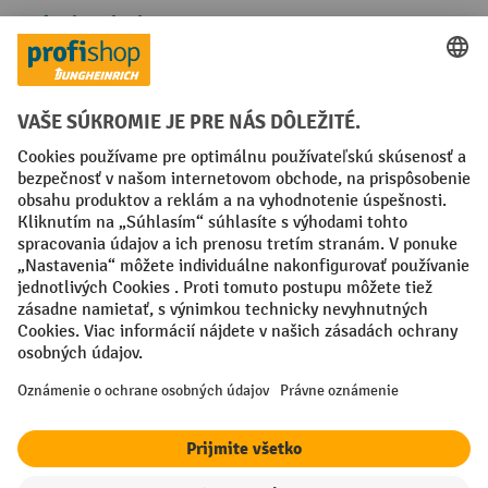
Spôsoby platby
Creditcard (Master)
Creditcard (Visa)
PayPal
Faktúra
Predplatba
Sociálne siete
Facebook
YouTube
LinkedIn
Nastavenia ochrany osobných údajov
All prices excl. VAT plus
shipping costs
and possible delivery charges,
if not stated otherwise.
¹ Zľava platí do vypredania zásob. Zľava sa nevzťahuje na špeciálne
ceny. Kombinácia s inými percentuálnymi zľavami alebo poukazmi nie