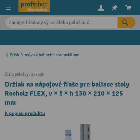
in content
Príslušenstvo k baliacim stanovištiam
Číslo položky:
177326
Držiak na nápojové fľaše pre baliace stoly
Rocholz FLEX, v × š × h 130 × 210 × 125
mm
K popisu produktu