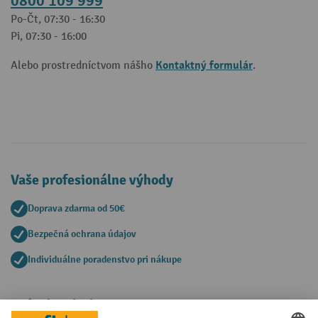
0800 109 999
Po-Čt, 07:30 - 16:30
Pi, 07:30 - 16:00
Kontaktný formulár
Alebo prostredníctvom nášho
.
Vaše profesionálne výhody
Doprava zdarma od 50€
Bezpečná ochrana údajov
Individuálne poradenstvo pri nákupe
Spôsoby platby