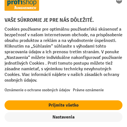
Creditcard (Master)
Creditcard (Visa)
PayPal
Faktúra
Predplatba
Sociálne siete
Facebook
YouTube
LinkedIn
Nastavenia ochrany osobných údajov
All prices excl. VAT plus
shipping costs
and possible delivery charges,
if not stated otherwise.
¹ Zľava platí do vypredania zásob. Zľava sa nevzťahuje na špeciálne
ceny. Kombinácia s inými percentuálnymi zľavami alebo poukazmi nie
je možná.