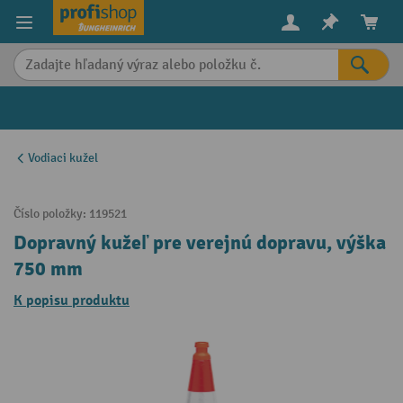
in content
Vodiaci kužel
Číslo položky:
119521
Dopravný kužeľ pre verejnú dopravu, výška
750 mm
K popisu produktu