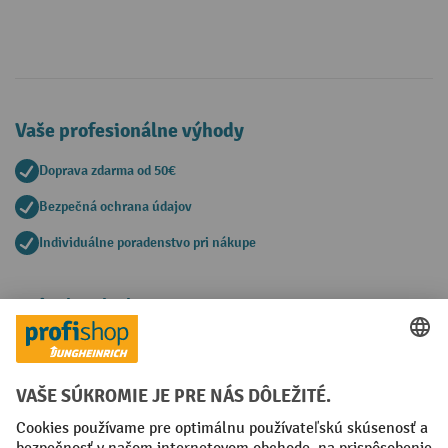
Vaše profesionálne výhody
Doprava zdarma od 50€
Bezpečná ochrana údajov
Individuálne poradenstvo pri nákupe
Spôsoby platby
Creditcard (Master)
Creditcard (Visa)
PayPal
Faktúra
Predplatba