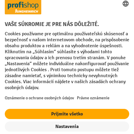
Creditcard (Master)
Creditcard (Visa)
PayPal
Faktúra
Predplatba
Sociálne siete
Facebook
YouTube
LinkedIn
Nastavenia ochrany osobných údajov
All prices excl. VAT plus
shipping costs
and possible delivery charges,
if not stated otherwise.
¹ Zľava platí do vypredania zásob. Zľava sa nevzťahuje na špeciálne
ceny. Kombinácia s inými percentuálnymi zľavami alebo poukazmi nie
je možná.