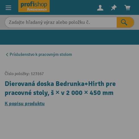
in content
Príslušenstvo k pracovným stolom
Číslo položky:
123167
Dierovaná doska Bedrunka+Hirth pre
pracovné stoly, š × v 2 000 × 450 mm
K popisu produktu