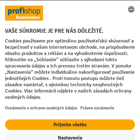
Spôsoby platby
Creditcard (Master)
Creditcard (Visa)
PayPal
Faktúra
Predplatba
Sociálne siete
Facebook
YouTube
LinkedIn
Nastavenia ochrany osobných údajov
All prices excl. VAT plus
shipping costs
and possible delivery charges,
if not stated otherwise.
¹ Zľava platí do vypredania zásob. Zľava sa nevzťahuje na špeciálne
ceny. Kombinácia s inými percentuálnymi zľavami alebo poukazmi nie
je možná.