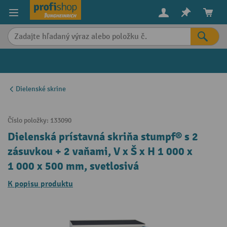
in content
Dielenské skrine
Číslo položky:
133090
Dielenská prístavná skriňa stumpf® s 2
zásuvkou + 2 vaňami, V x Š x H 1 000 x
1 000 x 500 mm, svetlosivá
K popisu produktu