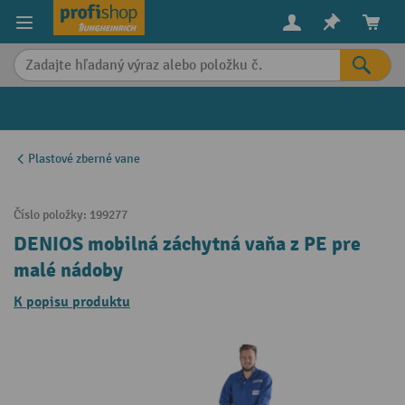
in content
Plastové zberné vane
Číslo položky:
199277
DENIOS mobilná záchytná vaňa z PE pre
malé nádoby
K popisu produktu