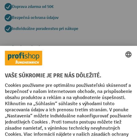
Doprava zdarma od 50€
Bezpečná ochrana údajov
Individuálne poradenstvo pri nákupe
Spôsoby platby
Creditcard (Master)
Creditcard (Visa)
PayPal
Faktúra
Predplatba
Sociálne siete
Facebook
YouTube
LinkedIn