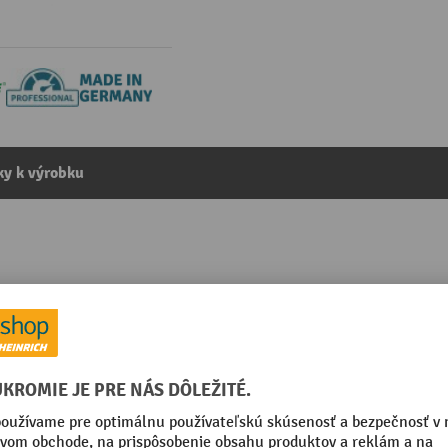
y k výrobku
 h 1 090 × 980 × 980 mm
kategórie:
Čističe na súčiastky a diely
mm
Segmentu
mm
Spôsob čistenia