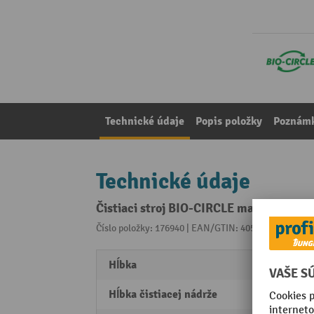
Technické údaje
Popis položky
Poznámk
Technické údaje
Čistiaci stroj BIO-CIRCLE maxi, v × š ×
Číslo položky: 176940 | EAN/GTIN: 4055091158938
Z 
Hĺbka
705 
Hĺbka čistiacej nádrže
520 