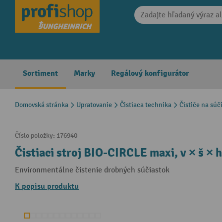
search
Skip to main navigation
Sortiment
Marky
Regálový konfigurátor
Domovská stránka
Upratovanie
Čistiaca technika
Čističe na súč
Číslo položky:
176940
Čistiaci stroj BIO-CIRCLE maxi, v × š ×
Environmentálne čistenie drobných súčiastok
K popisu produktu