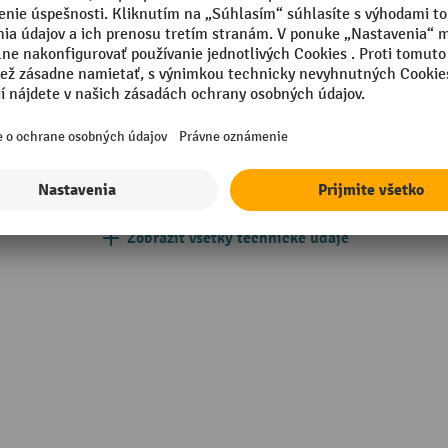
Typ systému
otlakový polyetylén (HDPE)
Vlastná hmotnosť
otlakový polyetylén (HDPE)
Výška
in Germany
Výška čistiacej nádrže
Zobraziť všetky technické údaje