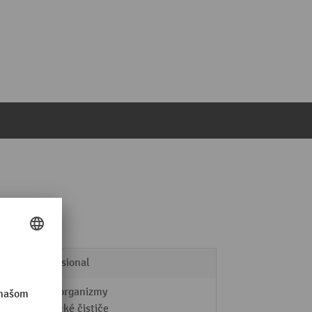
Professional
Mikroorganizmy
alkalické čističe