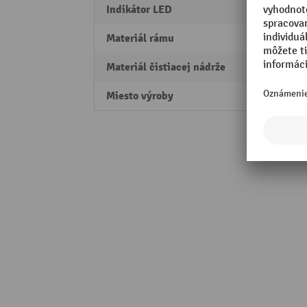
Indikátor LED
áno
Materiál rámu
Vysok
Materiál čistiacej nádrže
Vysok
Miesto výroby
Made 