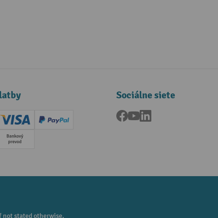
latby
Sociálne siete
Facebook
YouTube
LinkedIn
ard (Master)
Creditcard (Visa)
PayPal
a
Predplatba
f not stated otherwise.