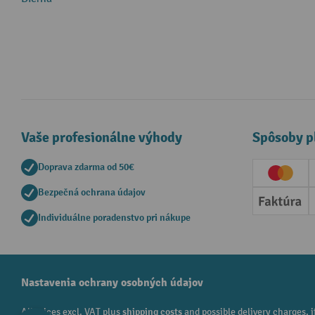
Vaše profesionálne výhody
Spôsoby p
Doprava zdarma od 50€
Creditc
Bezpečná ochrana údajov
Faktúr
Individuálne poradenstvo pri nákupe
Nastavenia ochrany osobných údajov
All prices excl. VAT plus
shipping costs
and possible delivery charges, i