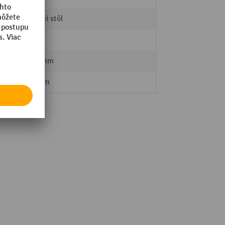
Čistiaci stôl
55 kg
1110 mm
860 mm