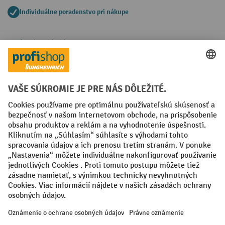
Individuálne poradenstvo pri nákupe
Spôsoby platby
Creditcard (Master)
Creditcard (Visa)
PayPal
Faktúra
Predplatba
Sociálne siete
Facebook
YouTube
LinkedIn
Nastavenia ochrany osobných údajov
All prices excl. VAT plus
shipping costs
and possible delivery charges,