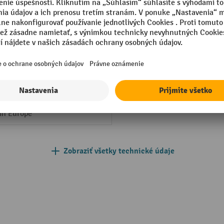
mm
Priemer nápravy
Segmentu
Typ koliesok
Typ nápravy
Vlastná hmotnosť
in Europe
Zobraziť všetky technické údaje