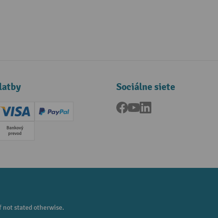
latby
Sociálne siete
Facebook
YouTube
LinkedIn
ard (Master)
Creditcard (Visa)
PayPal
a
Predplatba
f not stated otherwise.