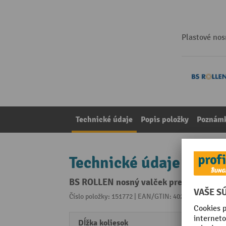
Plastové nos
Technické údaje
Popis položky
Poznámk
Technické údaje
BS ROLLEN nosný valček pre valčekové d
Číslo položky: 151772 | EAN/GTIN: 4021885111274
Z 
Dĺžka koliesok
0.4 m