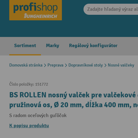
search
Skip to main navigation
Sortiment
Marky
Regálový konfigurátor
Domovská stránka
Preprava
Dopravníkové stoly
Nosné valčeky
Číslo položky:
151772
BS ROLLEN nosný valček pre valčekové 
pružinová os, Ø 20 mm, dĺžka 400 mm, n
S radom oceľových guľôčok
K popisu produktu