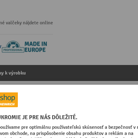
né valčeky nájdete online
y k výrobku
opravníky, plastový, pružinová os, Ø 20 mm, dĺžka 400 
kategórie:
Nosné valčeky
Priemer