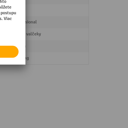
6 mm
Professional
Nosné valčeky
F6 mm
0,153 kg