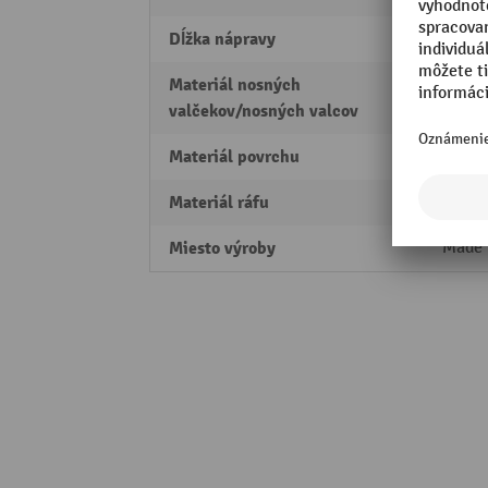
Dĺžka nápravy
421 
Materiál nosných
Plast
valčekov/nosných valcov
Materiál povrchu
Plast
Materiál ráfu
Plast
Miesto výroby
Made 