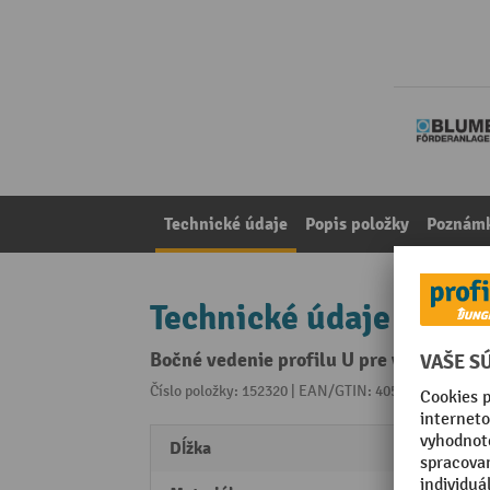
Technické údaje
Popis položky
Poznámk
Technické údaje
Bočné vedenie profilu U pre vysokovýko
Číslo položky: 152320 | EAN/GTIN: 4055091016825
Z 
Dĺžka
1000