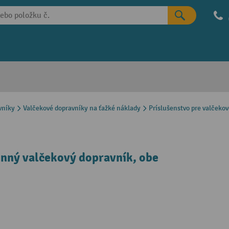
vníky
Valčekové dopravníky na ťažké náklady
Príslušenstvo pre valčeko
onný valčekový dopravník, obe