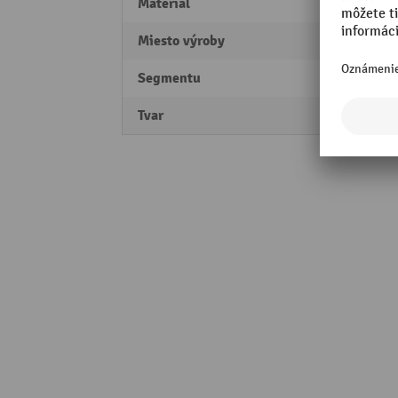
Materiál
Oceľ
Miesto výroby
Made 
Segmentu
Perfo
Tvar
rovný