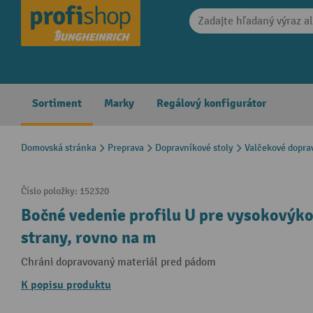
search
Skip to main navigation
Sortiment
Marky
Regálový konfigurátor
Domovská stránka
Preprava
Dopravníkové stoly
Valčekové dopra
Číslo položky:
152320
Bočné vedenie profilu U pre vysokovýk
strany, rovno na m
Chráni dopravovaný materiál pred pádom
K popisu produktu