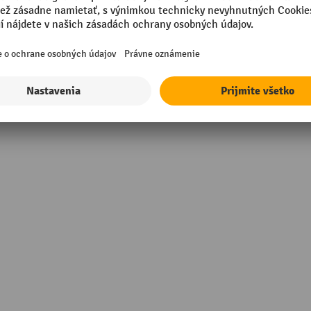
Výška
in Germany
Značka
rmance
Šírka