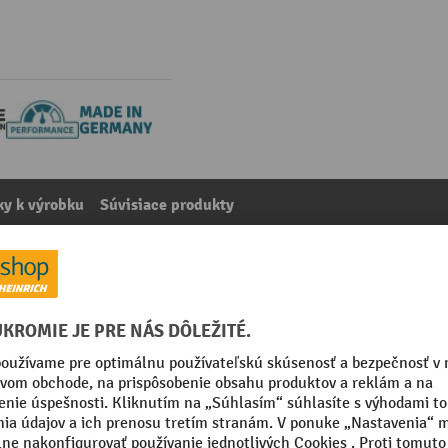
y k výrobku
Súvisiace produkty
nný valčekový dopravník, obe strany, rovno na m
kategórie:
Príslušenstvo pre valčekové dopravníky na tažké náklady
 mm
Vyhotovenie