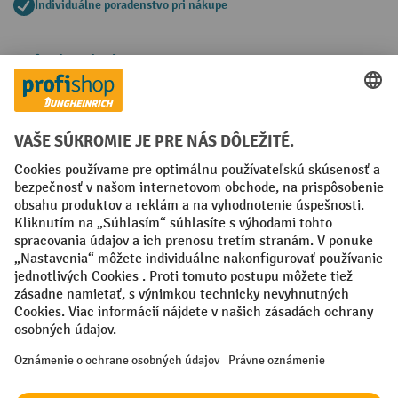
Individuálne poradenstvo pri nákupe
Spôsoby platby
Creditcard (Master)
Creditcard (Visa)
PayPal
Faktúra
Predplatba
Sociálne siete
Facebook
YouTube
LinkedIn
Nastavenia ochrany osobných údajov
All prices excl. VAT plus
shipping costs
and possible delivery charges,
if not stated otherwise.