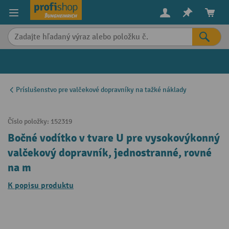
in content
Príslušenstvo pre valčekové dopravníky na tažké náklady
Číslo položky:
152319
Bočné vodítko v tvare U pre vysokovýkonný
valčekový dopravník, jednostranné, rovné
na m
K popisu produktu