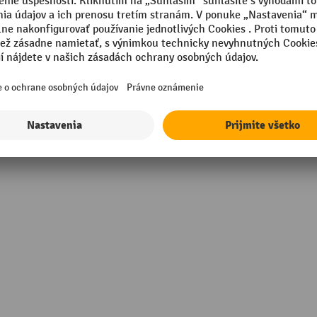
tilá oceľ
Typ uzáveru
tilá oceľ
Uzáver proti šíreniu plameňa
tilá oceľ
Vlastná hmotnosť
Výška
Zobraziť všetky technické údaje