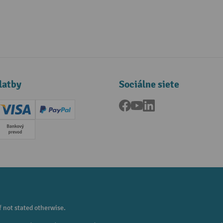
latby
Sociálne siete
Facebook
YouTube
LinkedIn
ard (Master)
Creditcard (Visa)
PayPal
a
Predplatba
f not stated otherwise.