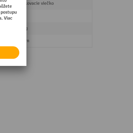
Skrutkovacie viečko
áno
0,66 kg
235 mm