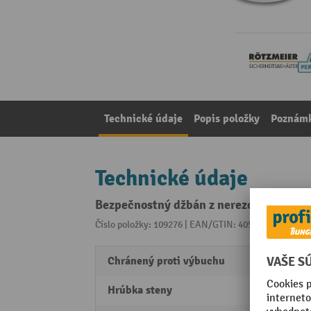
Technické údaje
Popis položky
Poznámk
Technické údaje
Bezpečnostný džbán z nerezovej ocele 
Číslo položky: 109276 | EAN/GTIN: 4055091047010
Z 
Chránený proti výbuchu
áno
Hrúbka steny
0.6 m