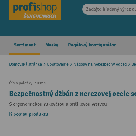
search
Skip to main navigation
Sortiment
Marky
Regálový konfigurátor
Domovská stránka
Upratovanie
Nádoby na nebezpečný odpad
Be
Číslo položky:
109276
Bezpečnostný džbán z nerezovej ocele 
S ergonomickou rukoväťou a práškovou vrstvou
K popisu produktu