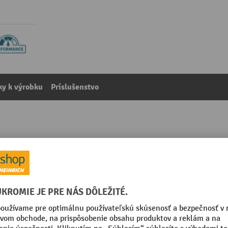
y k výrobku
Príslušenstvo
so skrutkovacím uzáverom
kategórie:
Bezpečnostné nádoby
Segmentu
m
Skrutkovacie viečko zaistené