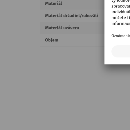
Materiál
Ušľach
Materiál držadiel/rukovätí
Ušľach
Materiál uzáveru
Ušľach
Objem
1 l