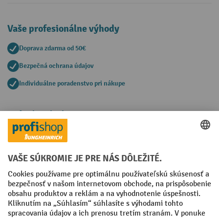
Vaše profesionálne výhody
Doprava zdarma od 50€
Bezpečná ochrana údajov
Individuálne poradenstvo pri nákupe
Spôsoby platby
Creditcard (Master)
Creditcard (Visa)
PayPal
Faktúra
Predplatba
Sociálne siete
Facebook
YouTube
LinkedIn