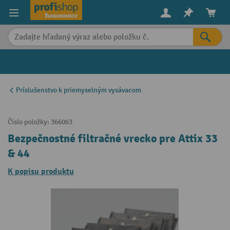
in content
Príslušenstvo k priemyselným vysávacom
Číslo položky:
366063
Bezpečnostné filtračné vrecko pre Attix 33
& 44
K popisu produktu