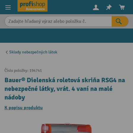
in content
Sklady nebezpečných látok
Číslo položky:
194741
Bauer® Dielenská roletová skriňa RSG4 na
nebezpečné látky, vrát. 4 vaní na malé
nádoby
K popisu produktu