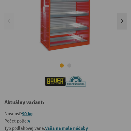
Aktuálny variant:
90 kg
Nosnosť:
4
Počet políc:
Vaňa na malé nádoby
Typ podlahovej vane: