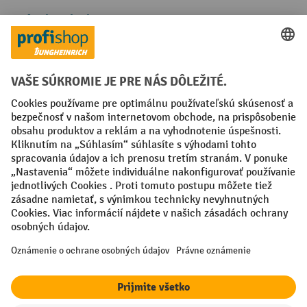
Spôsoby platby
Creditcard (Master)
Creditcard (Visa)
PayPal
Faktúra
Predplatba
Sociálne siete
Facebook
YouTube
LinkedIn
Nastavenia ochrany osobných údajov
All prices excl. VAT plus
shipping costs
and possible delivery charges,
if not stated otherwise.
¹ Zľava platí do vypredania zásob. Zľava sa nevzťahuje na špeciálne
ceny. Kombinácia s inými percentuálnymi zľavami alebo poukazmi nie