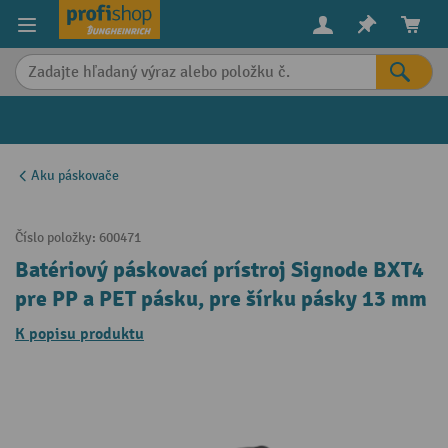
in content
Aku páskovače
Číslo položky:
600471
Batériový páskovací prístroj Signode BXT4
pre PP a PET pásku, pre šírku pásky 13 mm
K popisu produktu