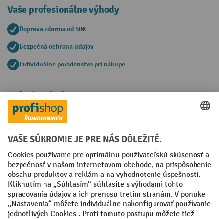
Vaše profesionálne výhody
Doprava zdarma od 50€
Bezpečná ochrana údajov
Individuálne poradenstvo pri nákupe
Spôsoby platby
Creditcard (Master)
Creditcard (Visa)
PayPal
Faktúra
Predplatba
Sociálne siete
Facebook
YouTube
LinkedIn