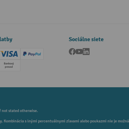
latby
Sociálne siete
Facebook
YouTube
LinkedIn
ard (Master)
Creditcard (Visa)
PayPal
a
Predplatba
f not stated otherwise.
eny. Kombinácia s inými percentuálnymi zľavami alebo poukazmi nie je možná