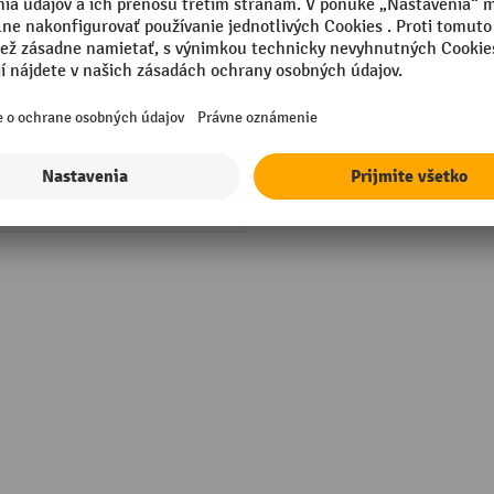
mm
Vlastná hmotnosť
mm
Výška
mm
Šírka
aticky
Šírka etikety
m/s