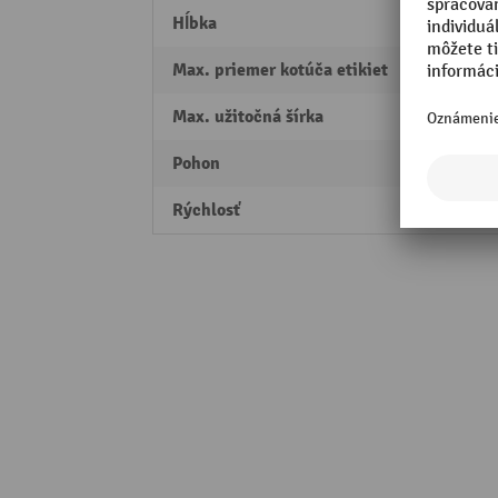
Hĺbka
280 
Max. priemer kotúča etikiet
250 
Max. užitočná šírka
100 
Pohon
autom
Rýchlosť
130 m