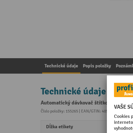
Technické údaje
Popis položky
Poznámk
Technické údaje
Automatický dávkovač štítkov, dĺžka š
Číslo položky: 155265 | EAN/GTIN: 4055091038421
Z 
Dĺžka etikety
4 - 4