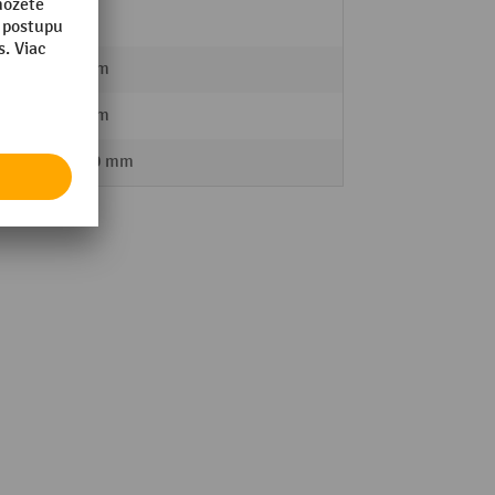
3,6 kg
174 mm
136 mm
5 - 100 mm