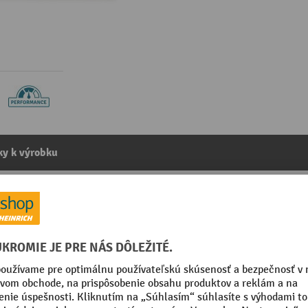
y k výrobku
títku 4-450 mm
kategórie:
Dávkovače etikiet
50 mm
Segmentu