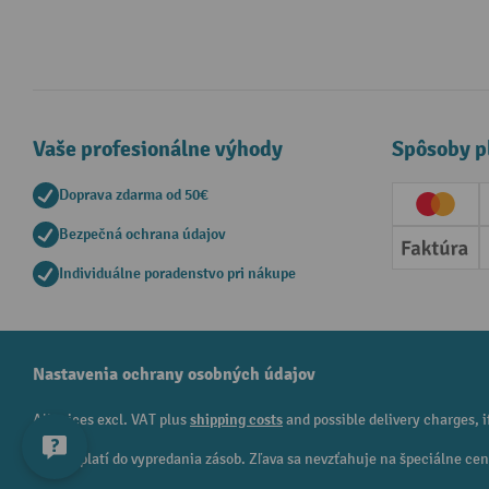
Vaše profesionálne výhody
Spôsoby p
Doprava zdarma od 50€
Creditc
Bezpečná ochrana údajov
Faktúr
Individuálne poradenstvo pri nákupe
Nastavenia ochrany osobných údajov
All prices excl. VAT plus
shipping costs
and possible delivery charges, i
¹ Zľava platí do vypredania zásob. Zľava sa nevzťahuje na špeciálne c