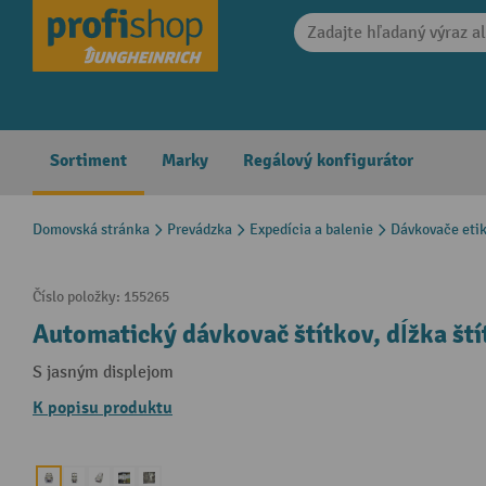
search
Skip to main navigation
Sortiment
Marky
Regálový konfigurátor
Domovská stránka
Prevádzka
Expedícia a balenie
Dávkovače etik
Číslo položky:
155265
Automatický dávkovač štítkov, dĺžka št
S jasným displejom
K popisu produktu