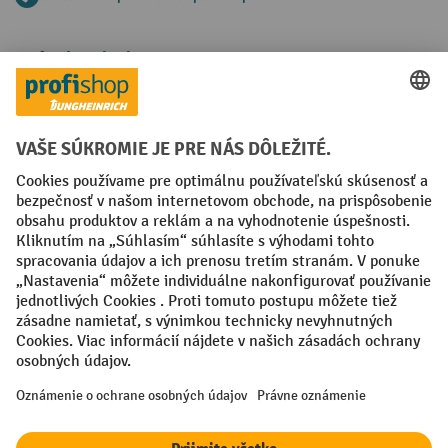
Spôsoby platby
Creditcard (Master)
Creditcard (Visa)
PayPal
Faktúra
Predplatba
Sociálne siete
Facebook
YouTube
LinkedIn
Nastavenia ochrany osobných údajov
All prices excl. VAT plus
shipping costs
and possible delivery charges,
if not stated otherwise.