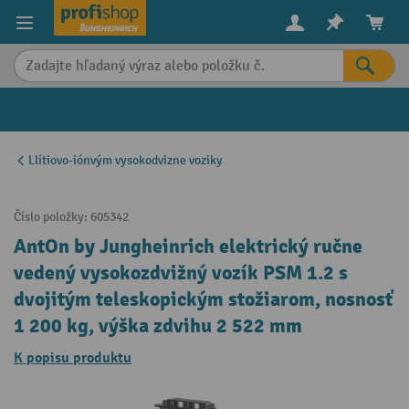
in content
Llítiovo-iónvým vysokodvizne voziky
Číslo položky:
605342
AntOn by Jungheinrich elektrický ručne
vedený vysokozdvižný vozík PSM 1.2 s
dvojitým teleskopickým stožiarom, nosnosť
1 200 kg, výška zdvihu 2 522 mm
K popisu produktu